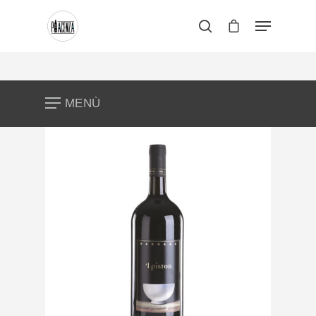
Premi invio per cercare o ESC per
chiudere
MENÙ