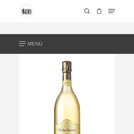
Premi invio per cercare o ESC per
chiudere
MENÙ